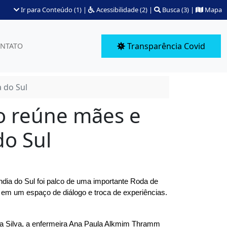
Ir para Conteúdo (1)
|
Acessibilidade (2)
|
Busca (3)
|
Mapa
Transparência Covid
NTATO
 do Sul
o reúne mães e
do Sul
ndia do Sul foi palco de uma importante Roda de 
em um espaço de diálogo e troca de experiências.
da Silva, a enfermeira Ana Paula Alkmim Thramm 