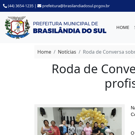
(44) 3654-1235
|
prefeitura@brasilandiadosul.pr.gov.br
HOME
Home
Notícias
Roda de Conversa sobr
Roda de Conve
profi
Na
Co
O 