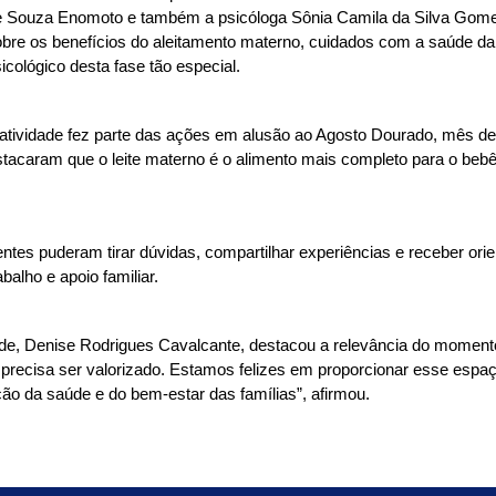
e Souza Enomoto e também a psicóloga Sônia Camila da Silva Gomes
bre os benefícios do aleitamento materno, cuidados com a saúde da
icológico desta fase tão especial.
atividade fez parte das ações em alusão ao Agosto Dourado, mês ded
tacaram que o leite materno é o alimento mais completo para o bebê 
entes puderam tirar dúvidas, compartilhar experiências e receber o
balho e apoio familiar.
aúde, Denise Rodrigues Cavalcante, destacou a relevância do moment
ecisa ser valorizado. Estamos felizes em proporcionar esse espaço 
 da saúde e do bem-estar das famílias”, afirmou.