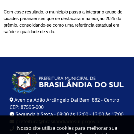
Com esse resultado, o município passa a integrar o grupo de 
cidades paranaenses que se destacaram na edição 2025 do 
prêmio, consolidando-se como uma referência estadual em 
saúde e qualidade de vida.
Avenida Adão Arcângelo Dal Bem, 882 - Centro
CEP: 87595-000
Segunda à Sexta - 08:00 às 12:00 - 13:00 às 17:00
prefeitura@brasilandiadosul.pr.gov.br
Nosso site utiliza cookies para melhorar sua
(44) 3654-1235