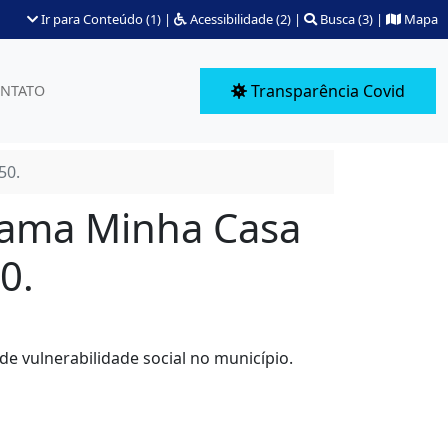
Ir para Conteúdo (1)
|
Acessibilidade (2)
|
Busca (3)
|
Mapa
Transparência Covid
NTATO
50.
grama Minha Casa
0.
de vulnerabilidade social no município.