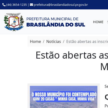
(44) 3654-1235
|
prefeitura@brasilandiadosul.pr.gov.br
HOME
Home
Notícias
Estão abertas as insc
Estão abertas a
M
S
P