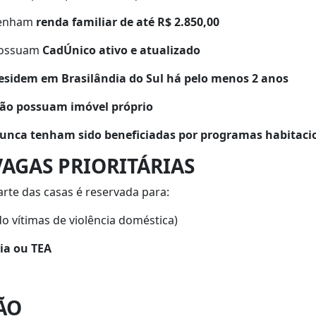
enham
renda familiar de até R$ 2.850,00
ossuam
CadÚnico ativo e atualizado
esidem em Brasilândia do Sul há pelo menos 2 anos
ão possuam imóvel próprio
unca tenham sido beneficiadas por programas habitaci
VAGAS PRIORITÁRIAS
arte das casas é reservada para:
do vítimas de violência doméstica)
ia ou TEA
ÃO