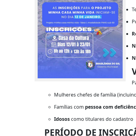
T
P
R
N
N
P
Mulheres chefes de família (incluin
Famílias com
pessoa com deficiênc
Idosos
como titulares do cadastro
PERÍODO DE INSCRIÇ