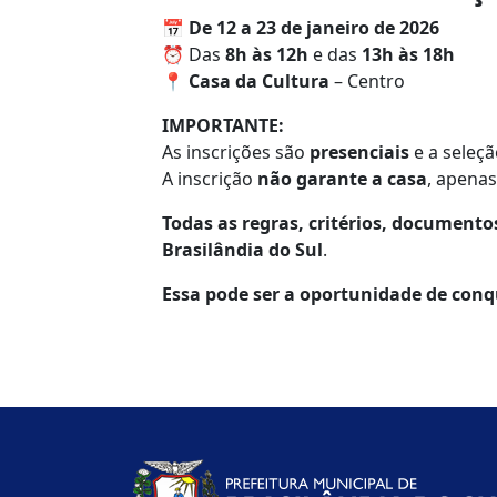
📅
De 12 a 23 de janeiro de 2026
⏰ Das
8h às 12h
e das
13h às 18h
📍
Casa da Cultura
– Centro
IMPORTANTE:
As inscrições são
presenciais
e a seleçã
A inscrição
não garante a casa
, apenas
Todas as regras, critérios, documentos
Brasilândia do Sul
.
Essa pode ser a oportunidade de conqu