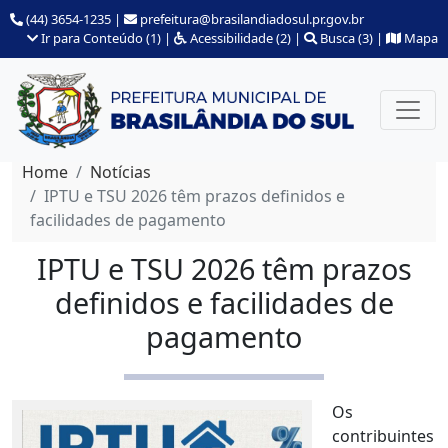
(44) 3654-1235
|
prefeitura@brasilandiadosul.pr.gov.br
Ir para Conteúdo (1)
|
Acessibilidade (2)
|
Busca (3)
|
Mapa
Home
Notícias
IPTU e TSU 2026 têm prazos definidos e
facilidades de pagamento
IPTU e TSU 2026 têm prazos
definidos e facilidades de
pagamento
Os
contribuintes