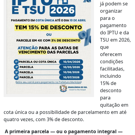
já podem se
organizar
para o
pagamento
do IPTU e da
TSU em 2026,
que
oferecem
condições
facilitadas,
incluindo
15% de
desconto
para
quitação em
cota única ou a possibilidade de parcelamento em até
quatro vezes, com 3% de desconto.
A primeira parcela — ou o pagamento integral —