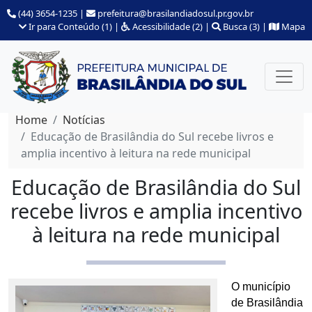
(44) 3654-1235
|
prefeitura@brasilandiadosul.pr.gov.br
Ir para Conteúdo (1)
|
Acessibilidade (2)
|
Busca (3)
|
Mapa
Home
Notícias
Educação de Brasilândia do Sul recebe livros e
amplia incentivo à leitura na rede municipal
Educação de Brasilândia do Sul
recebe livros e amplia incentivo
à leitura na rede municipal
O município 
de Brasilândia 