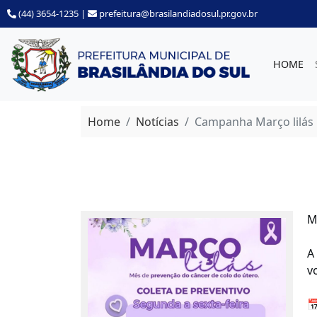
(44) 3654-1235
|
prefeitura@brasilandiadosul.pr.gov.br
HOME
Home
Notícias
Campanha Março lilás
M
A
v
