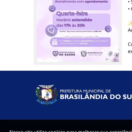
•
•
✨
A
C
e
2026 - 