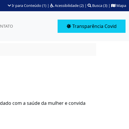
Ir para Conteúdo (1)
|
Acessibilidade (2)
|
Busca (3)
|
Mapa
Transparência Covid
NTATO
uidado com a saúde da mulher e convida