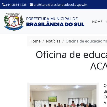
(44) 3654-1235
|
prefeitura@brasilandiadosul.pr.gov.br
HOME
Home
Notícias
Oficina de educação f
Oficina de educ
ACA
Q
B
C
A