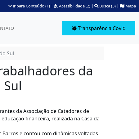
Ir para Conteúdo (1)
|
Acessibilidade (2)
|
Busca (3)
|
Mapa
Transparência Covid
NTATO
do Sul
trabalhadores da
 Sul
egrantes da Associação de Catadores de
 educação financeira, realizada na Casa da
er Barros e contou com dinâmicas voltadas