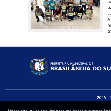
a
p
c
A
f
t
2026 - 