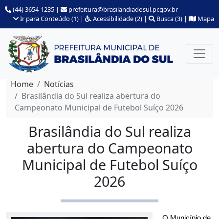
(44) 3654-1235
|
prefeitura@brasilandiadosul.pr.gov.br
Ir para Conteúdo (1)
|
Acessibilidade (2)
|
Busca (3)
|
Mapa
Home
Notícias
Brasilândia do Sul realiza abertura do
Campeonato Municipal de Futebol Suíço 2026
Brasilândia do Sul realiza
abertura do Campeonato
Municipal de Futebol Suíço
2026
O Município de 